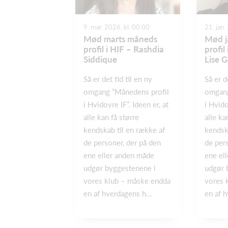
9. mar. 2026, kl. 00.00
21. jan.
Mød marts måneds
Mød j
profil i HIF – Rashdia
profil
Siddique
Lise 
Så er det tid til en ny
Så er d
omgang ”Månedens profil
omgang
i Hvidovre IF”. Ideen er, at
i Hvido
alle kan få større
alle ka
kendskab til en række af
kendsk
de personer, der på den
de per
ene eller anden måde
ene el
udgør byggestenene i
udgør 
vores klub – måske endda
vores 
en af hverdagens h...
en af h