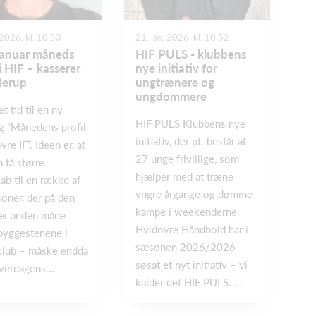
 2026, kl. 10.53
21. jan. 2026, kl. 10.52
anuar måneds
HIF PULS - klubbens
 i HIF – kasserer
nye initiativ for
Glerup
ungtrænere og
ungdommere
et tid til en ny
HIF PULS Klubbens nye
 ”Månedens profil
initiativ, der pt. består af
vre IF”. Ideen er, at
27 unge frivillige, som
n få større
hjælper med at træne
ab til en række af
yngre årgange og dømme
soner, der på den
kampe i weekenderne
ler anden måde
Hvidovre Håndbold har i
byggestenene i
sæsonen 2026/2026
klub – måske endda
søsat et nyt initiativ – vi
verdagens...
kalder det HIF PULS. ...