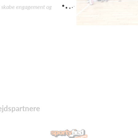
 og skabe engagement og
ejdspartnere