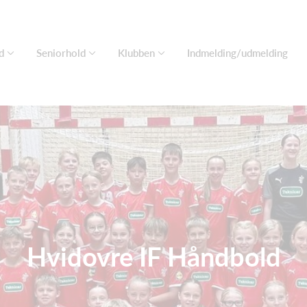
d
Seniorhold
Klubben
Indmelding/udmelding
Hvidovre IF Håndbold