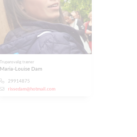
Trupansvalig træner
Maria-Louise Dam
29914875
rissedam@hotmail.com