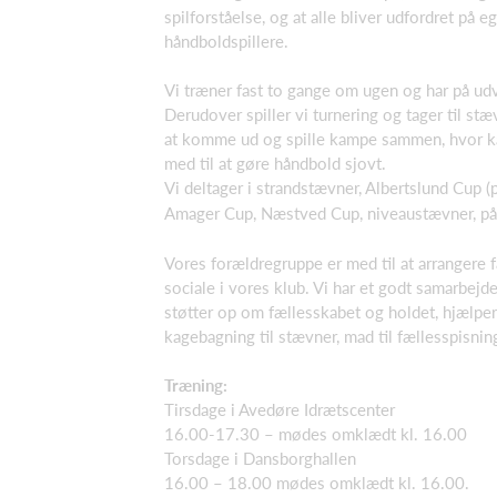
spilforståelse, og at alle bliver udfordret på
håndboldspillere.
Vi træner fast to gange om ugen og har på udv
Derudover spiller vi turnering og tager til st
at komme ud og spille kampe sammen, hvor ka
med til at gøre håndbold sjovt.
Vi deltager i strandstævner, Albertslund Cup (
Amager Cup, Næstved Cup, niveaustævner, på
Vores forældregruppe er med til at arrangere f
sociale i vores klub. Vi har et godt samarbejd
støtter op om fællesskabet og holdet, hjælp
kagebagning til stævner, mad til fællesspisnin
Træning:
Tirsdage i Avedøre Idrætscenter
16.00-17.30 – mødes omklædt kl. 16.00
Torsdage i Dansborghallen
16.00 – 18.00 mødes omklædt kl. 16.00.