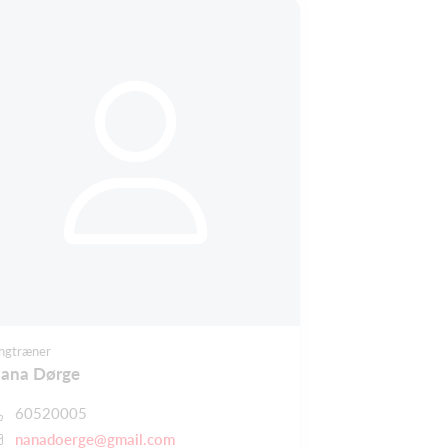
ngtræner
ana Dørge
60520005
nanadoerge@gmail.com