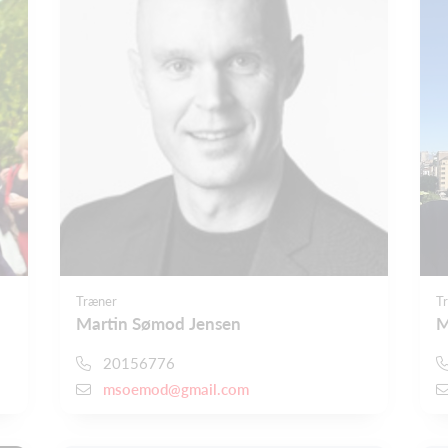
Træner
T
Martin Sømod Jensen
M
20156776
msoemod@gmail.com