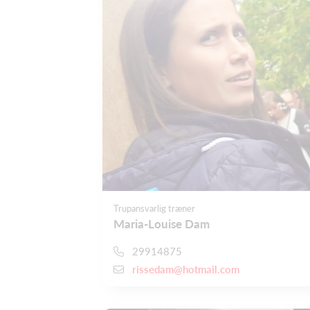
Trupansvarlig træner
Maria-Louise Dam
29914875
rissedam@hotmail.com