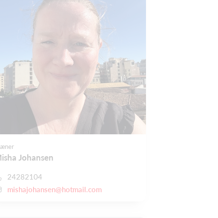
ræner
isha Johansen
24282104
mishajohansen@hotmail.com