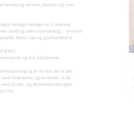
 eget niveau og dermed udvikler sig som
algte fredage/lørdage en 3. træning.
ævner (med og uden overnatning), - vi elsker
mpråb, fælles bad og god holdånd er
på græs),
skestævne og evt. julestævne.
ællesspisning og er en stor del af det
e med forældrene, og forventer, at de
er med Grotte- og dommerbordsvagter,
ger osv.