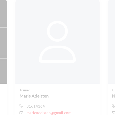
Træner
U
Marie Adelsten
N
81614164
marieadelsten@gmail.com