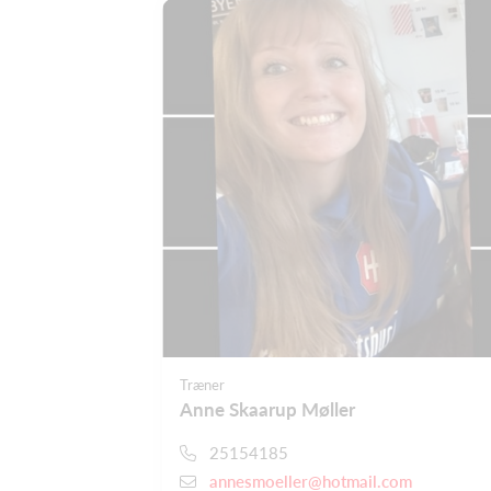
Træner
Anne Skaarup Møller
25154185
annesmoeller@hotmail.com