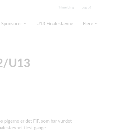
Tilmelding
Log på
Sponsorer
U13 Finalestævne
Flere
12/U13
s pigerne er det FIF, som har vundet
nalestævnet flest gange.