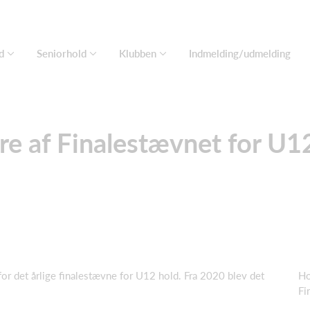
d
Seniorhold
Klubben
Indmelding/udmelding
re af Finalestævnet for U
for det årlige finalestævne for U12 hold. Fra 2020 blev det
Ho
Fi