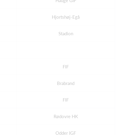
Hauge GIF
Hjortshøj-Egå
Stadion
FIF
Brabrand
FIF
Rødovre HK
Odder IGF