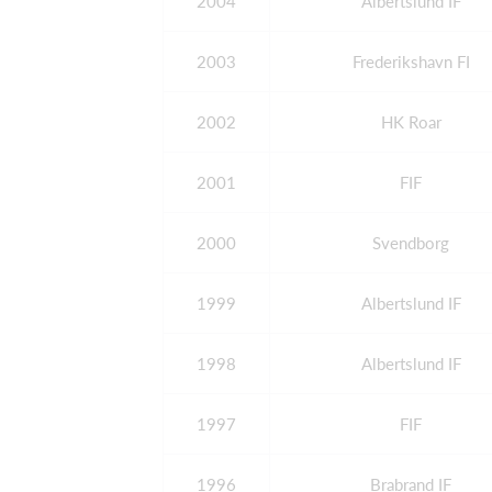
2004
Albertslund IF
2003
Frederikshavn FI
2002
HK Roar
2001
FIF
2000
Svendborg
1999
Albertslund IF
1998
Albertslund IF
1997
FIF
1996
Brabrand IF