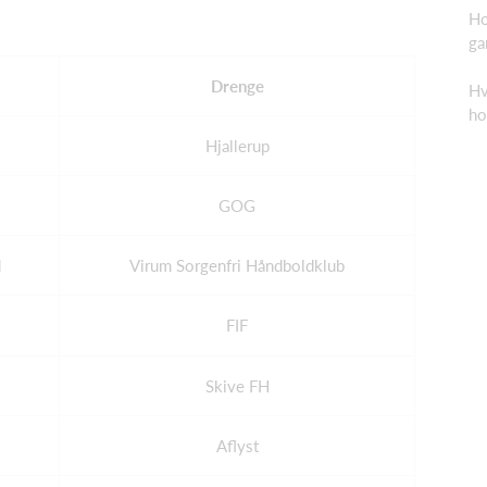
Ho
ga
Drenge
Hv
ho
Hjallerup
GOG
d
Virum Sorgenfri Håndboldklub
FIF
Skive FH
Aflyst