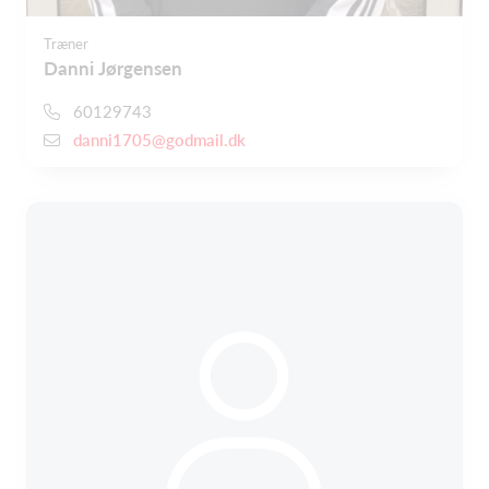
Træner
Danni Jørgensen
60129743
danni1705@godmail.dk