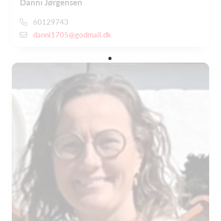
Danni Jørgensen
60129743
danni1705@godmail.dk